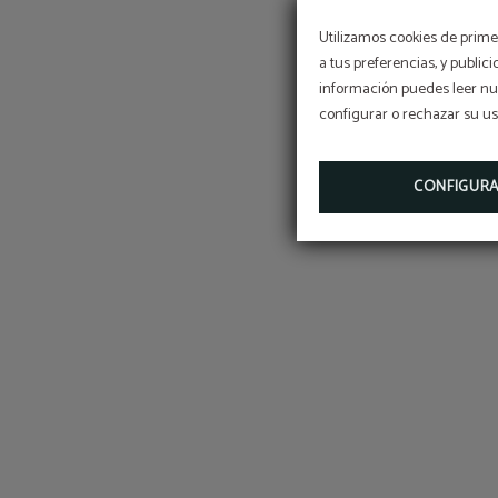
Utilizamos cookies de primer
a tus preferencias, y public
información puedes leer nue
configurar o rechazar su u
CONFIGUR