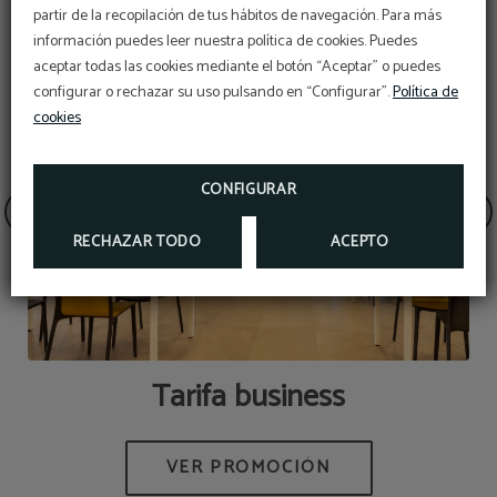
partir de la recopilación de tus hábitos de navegación. Para más
información puedes leer nuestra política de cookies. Puedes
Oferta exclusiva web
aceptar todas las cookies mediante el botón “Aceptar” o puedes
CONOCE LOS BENEFICIOS DE NUESTRA WEB
configurar o rechazar su uso pulsando en “Configurar”.
Política de
Reserva a través de la web oficial y aprovéchate
de un
5% de descuento extra
.
cookies
RESERVAR
CONFIGURAR
RECHAZAR TODO
ACEPTO
Tarifa business